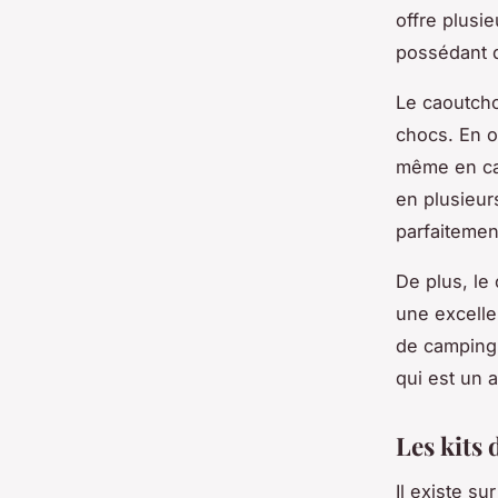
offre plusie
possédant d
Le caoutcho
chocs. En o
même en cas
en plusieur
parfaitement
De plus, le 
une excelle
de camping 
qui est un a
Les kits
Il existe s