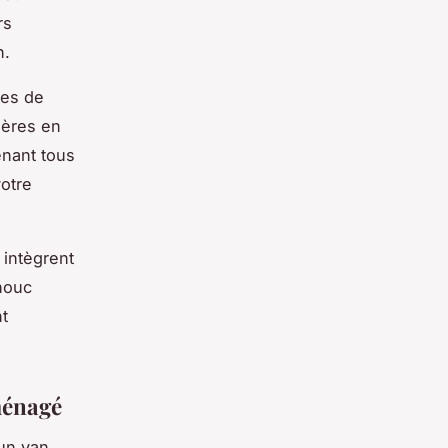
rs
n.
res de
ières en
enant tous
votre
 intègrent
houc
nt
ménagé
un van