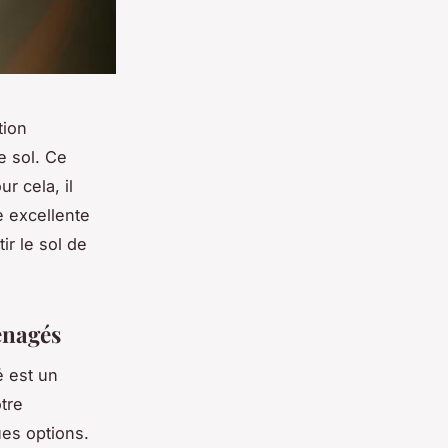
tion
e sol. Ce
r cela, il
e excellente
ir le sol de
énagés
é est un
tre
ues options.