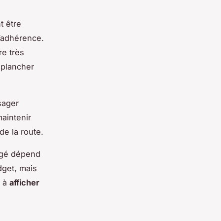
t être
l’adhérence.
re très
e plancher
sager
maintenir
de la route.
agé dépend
dget, mais
s à
afficher