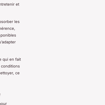
ntretenir et
bsorber les
dhérence,
sponibles
s’adapter
 qui en fait
 conditions
ettoyer, ce
é
pour