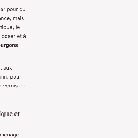
ter pour du
ance, mais
mique, le
à poser et à
ourgons
et aux
fin, pour
n vernis ou
ique et
 aménagé