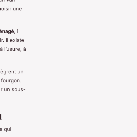
hoisir une
énagé
, il
. Il existe
à l’usure, à
tègrent un
 fourgon.
er un sous-
l
s qui