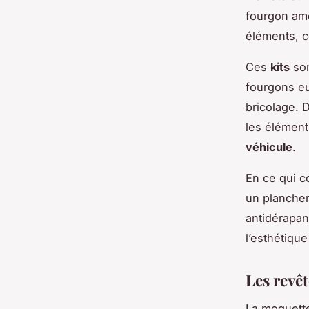
fourgon am
éléments, c
Ces
kits
son
fourgons eu
bricolage. 
les élément
véhicule
.
En ce qui c
un plancher
antidérapan
l’esthétique
Les revê
La moquette