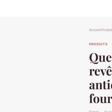
Accueil
›
Produi
PRODUITS
Quel
revê
anti
fou
Simon — 9 se