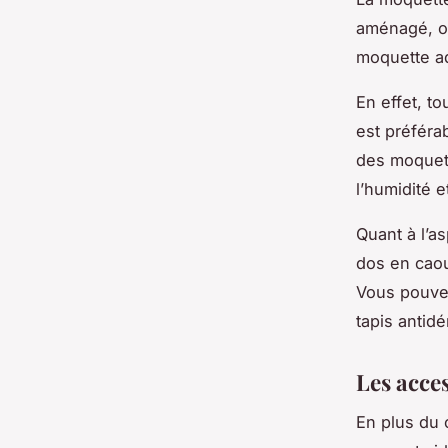
aménagé, of
moquette ad
En effet, t
est préférab
des moquett
l’humidité e
Quant à l’a
dos en caou
Vous pouvez
tapis antidé
Les acces
En plus du 