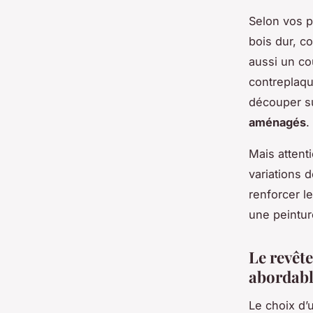
Selon vos p
bois dur, c
aussi un co
contreplaqué
découper su
aménagés
.
Mais attenti
variations 
renforcer l
une peintur
Le revêt
abordab
Le choix d’