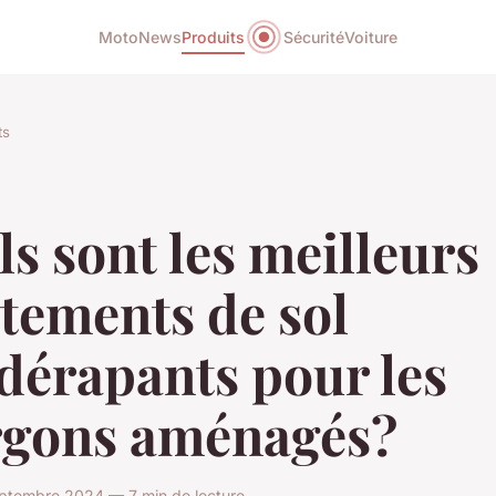
Moto
News
Produits
Sécurité
Voiture
ts
s sont les meilleurs
tements de sol
dérapants pour les
rgons aménagés?
ptembre 2024 — 7 min de lecture