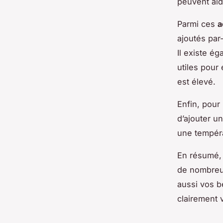
peuvent aid
Parmi ces
a
ajoutés par
Il existe é
utiles pour 
est élevé.
Enfin, pour
d’ajouter u
une tempéra
En résumé,
de nombreux
aussi vos b
clairement v